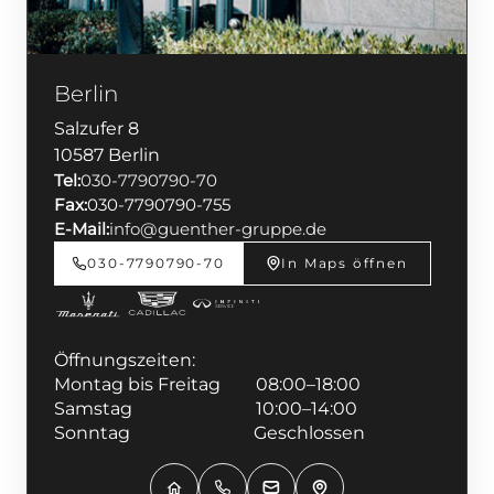
Berlin
Salzufer 8
10587 Berlin
Tel:
030-7790790-70
Fax:
030-7790790-755
E-Mail:
info@guenther-gruppe.de
030-7790790-70
In Maps öffnen
Öffnungszeiten:
Montag bis Freitag 08:00–18:00
Samstag 10:00–14:00
Sonntag Geschlossen