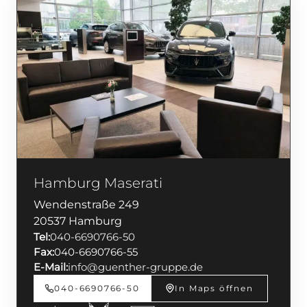
Hamburg Maserati
Wendenstraße 249
20537 Hamburg
Tel:
040-6690766-50
Fax:
040-6690766-55
E-Mail:
info@guenther-gruppe.de
040-6690766-50
In Maps öffnen