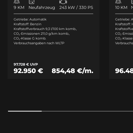
9 KM
Neufahrzeug
243 kW / 330 PS
10 KM
Getriebe: Automatik
Getriebe: 
Kraftstoff: Benzin
Kraftstoff:
Kraftstoffverbrauch 9,3 l/100 km komb.
,
Kraftstoff
CO₂-Emissionen 211,0 g/km komb.
,
CO₂-Emissi
CO₂-Klasse G komb.
CO₂-Klass
Verbrauchsangaben nach WLTP
Verbrauch
97.728 € UVP
92.950 €
854,48 €/m.
96.4