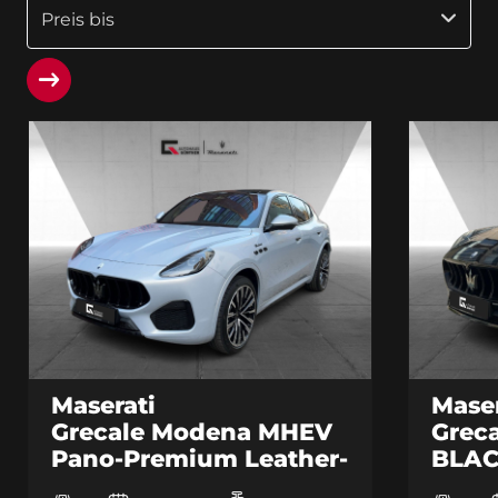
Preis bis
Maserati
Maser
Grecale Modena MHEV
Grec
Pano-Premium Leather-
BLAC
360-21 Zoll-5.J Garantie
Berli