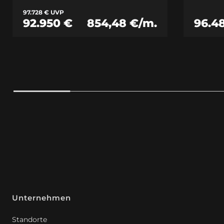
97.728 € UVP
92.950 €
854,48 €/m.
96.4
Unternehmen
Standorte