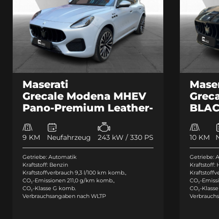
Maserati
Maser
Grecale Modena MHEV
Grec
Pano-Premium Leather-
BLAC
360-21 Zoll-5.J Garantie
Berli
9 KM
Neufahrzeug
243 kW / 330 PS
10 KM
Getriebe: Automatik
Getriebe: 
Kraftstoff: Benzin
Kraftstoff:
Kraftstoffverbrauch 9,3 l/100 km komb.
,
Kraftstoff
CO₂-Emissionen 211,0 g/km komb.
,
CO₂-Emissi
CO₂-Klasse G komb.
CO₂-Klass
Verbrauchsangaben nach WLTP
Verbrauch