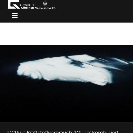
MCPura Kraftstoffverbrauch (WLTP): kombiniert