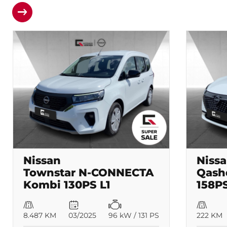
Nissan
Niss
Townstar N-CONNECTA
Qash
Kombi 130PS L1
158P
PDC/Navi/Carplay
Wint
8.487 KM
03/2025
96 kW / 131 PS
222 KM