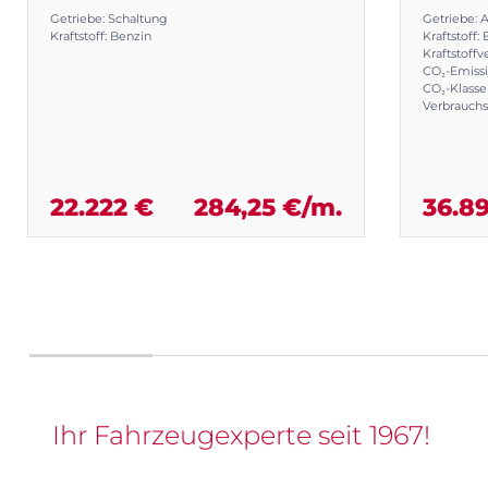
Getriebe: Schaltung
Getriebe: 
Kraftstoff: Benzin
Kraftstoff:
Kraftstoff
CO₂-Emiss
CO₂-Klasse
Verbrauch
33.850 € UVP
46.320 €
22.222 €
284,25 €/m.
36.8
Ihr Fahrzeugexperte seit 1967!