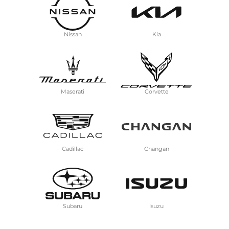
Nissan
Kia
Maserati
Corvette
Cadillac
Changan
Subaru
Isuzu