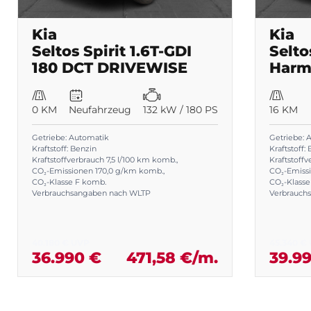
Kia
Kia
Seltos Spirit 1.6T-GDI
Selt
180 DCT DRIVEWISE
0 KM
Neufahrzeug
132 kW / 180 PS
16 KM
Getriebe: Automatik
Getriebe: 
Kraftstoff: Benzin
Kraftstoff:
Kraftstoffverbrauch 7,5 l/100 km komb.
,
Kraftstoff
CO₂-Emissionen 170,0 g/km komb.
,
CO₂-Emiss
CO₂-Klasse F komb.
CO₂-Klasse
Verbrauchsangaben nach WLTP
Verbrauch
40.180 € UVP
45.340 €
36.990 €
471,58 €/m.
39.9