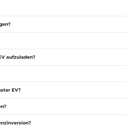
agen?
 EV aufzuladen?
nstar EV?
en?
enzinversion?