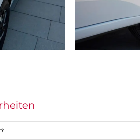
rheiten
r?